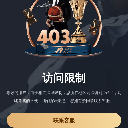
访问限制
尊敬的用户，由于相关法律限制，您所在地区无法访问J9产品，对
此造成的不便，我们深表歉意，您如有疑问请联系客服。
联系客服